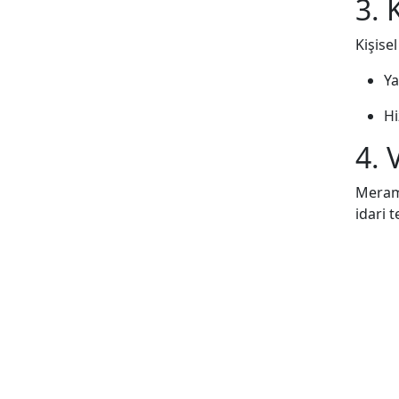
3. 
Kişise
Ya
Hi
4. 
Meram 
idari 
5. 
6698 s
Ki
Ve
İş