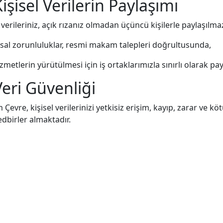
Kişisel Verilerin Paylaşımı
l verileriniz, açık rızanız olmadan üçüncü kişilerle paylaşılma
sal zorunluluklar, resmi makam talepleri doğrultusunda,
zmetlerin yürütülmesi için iş ortaklarımızla sınırlı olarak payla
Veri Güvenliği
Çevre, kişisel verilerinizi yetkisiz erişim, kayıp, zarar ve k
tedbirler almaktadır.
Kişisel Veri Sahibi Hakları
ayılı Kişisel Verilerin Korunması Kanunu (KVKK) kapsamında
şisel verilerinize erişme,
rilerinizi düzeltme veya silme,
lenmesine itiraz etme,