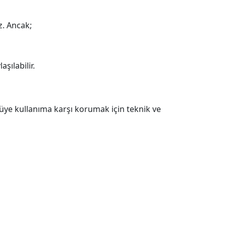
z. Ancak;
şılabilir.
ötüye kullanıma karşı korumak için teknik ve
;