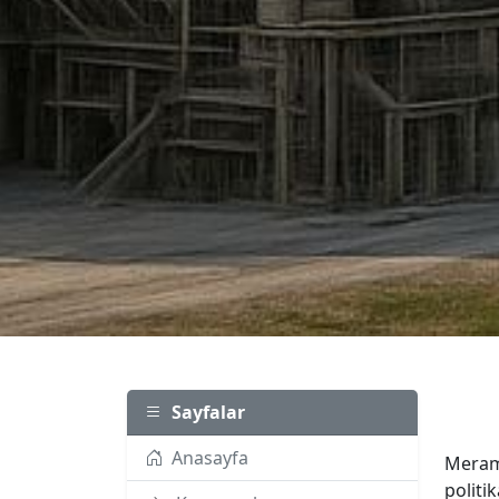
Sayfalar
Anasayfa
Meram 
politi