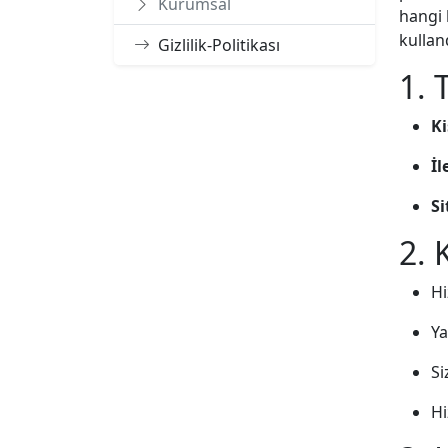
Kurumsal
hangi 
kullan
Gizlilik-Politikası
1. 
Ki
İl
Si
2. 
Hi
Ya
Si
Hi