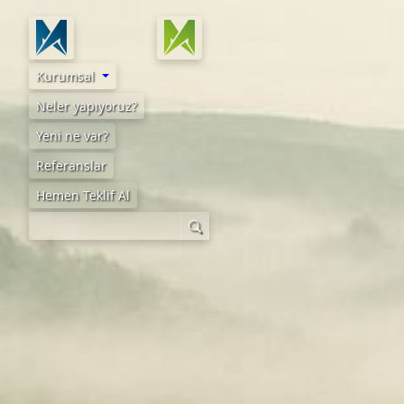
Kurumsal
Neler yapıyoruz?
Yeni ne var?
Referanslar
Hemen Teklif Al