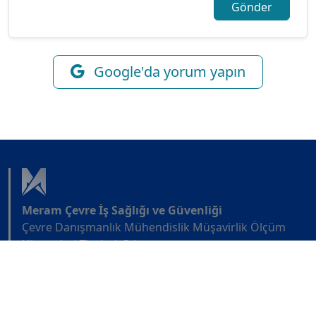
Gönder
Google'da yorum yapın
Meram Çevre İş Sağlığı ve Güvenliği
Çevre Danışmanlık Mühendislik Müşavirlik Ölçüm
Hizmetleri Tic. Ltd. Şti.
Firmamız, çevre mevzuatına uyum, sürdürülebilirlik ve
çevresel sorumluluk alanlarında uzmanlaşmış bir
çevre danışmanlık şirketidir. Sanayi kuruluşlarına ve