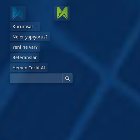
Kurumsal
Neler yapıyoruz?
Yeni ne var?
Referanslar
Hemen Teklif Al