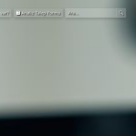
Ara
 var?
Analiz Talep Formu