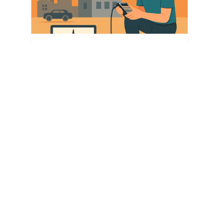
Abdullah Berat
08 Ağu 2025
Özdayı
09:07
TITREŞIM ÖLÇÜMÜ:
ÇEVREMIZDE GIZLI
KALAN DALGALARIN
İZINDE
Modern yaşamın hızla gelişen
dinamikleri içerisinde, çevremizde
sürekli olarak meydana gelen ancak
çoğu zaman fark etmediğimiz fiziksel
olaylardan biri de titreşimlerdir. İnsan
yapısı yapıların temel…